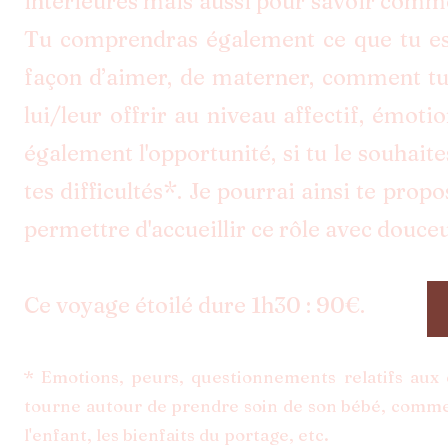
intérieures mais aussi pour savoir comme
Tu comprendras également ce que tu es
façon d’aimer, de materner, comment tu 
lui/leur offrir au niveau affectif, émotio
également l'opportunité, si tu le souhaite
tes difficultés*. Je pourrai ainsi te propo
permettre d'accueillir ce rôle avec douceu
Ce voyage étoilé dure 1h30 : 90€.
* Emotions, peurs, questionnements relatifs aux 
tourne autour​ de prendre soin de son bébé, comm
l'enfant, les bienfaits du portage, etc.