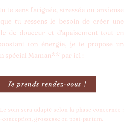
 tu te sens fatiguée, stressée ou anxieuse
 que tu ressens le besoin de créer une
lle de douceur et d'apaisement tout en
boostant ton énergie, je te propose un
in spécial Maman** par ici :
Je prends rendez-vous !
Le soin sera adapté selon la phase concernée :
-conception, grossesse ou post-partum.