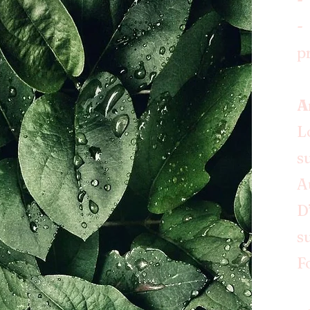
-
-
p
A
L
s
A
D
s
F