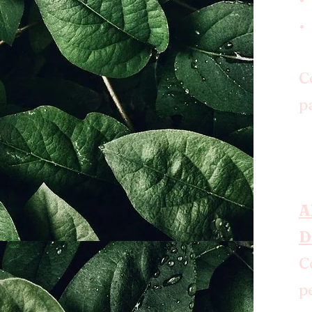
•
C
p
A
D
C
p