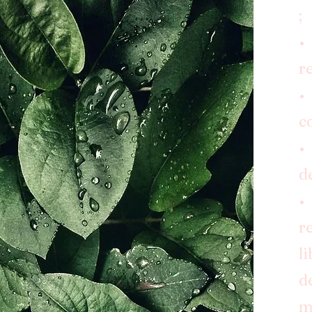
;
•
r
•
c
•
d
•
r
l
d
m