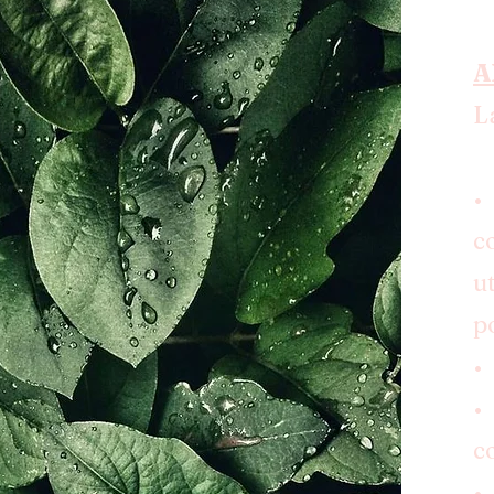
A
L
•
c
u
p
•
•
c
•