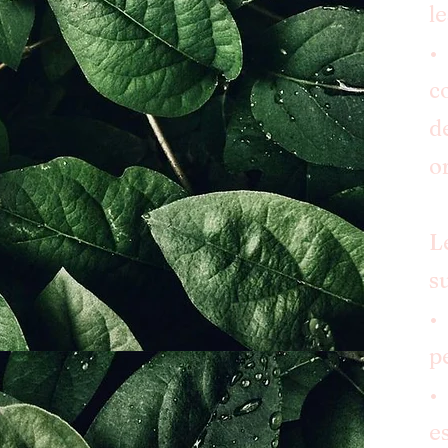
le
•
c
d
o
L
s
•
p
•
e