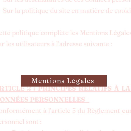
 Sur la politique du site en matière de cook
ette politique complète les Mentions Légale
ar les utilisateurs à l’adresse suivante :
Mentions Légales
RTICLE 2 : PRINCIPES RELATIFS À 
ONNÉES PERSONNELLES
onformément à l’article 5 du Règlement eu
ersonnel sont :