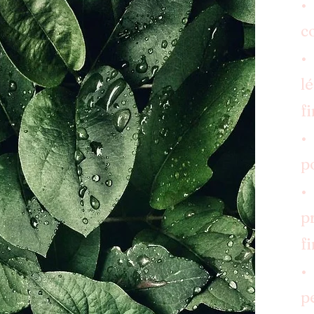
•
c
•
l
fi
•
po
•
p
f
•
p