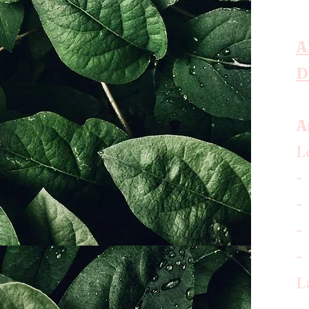
A
D
A
L
-
-
-
-
L